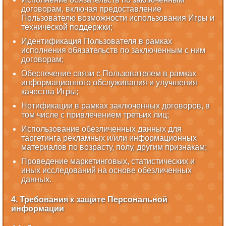
договорам, включая предоставление
Пользователю возможности использования Игры и
технической поддержки;
Идентификация Пользователя в рамках
исполнения обязательств по заключенным с ним
договорам;
Обеспечение связи с Пользователем в рамках
информационного обслуживания и улучшения
качества Игры;
Нотификации в рамках заключенных договоров, в
том числе с привлечением третьих лиц;
Использование обезличенных данных для
таргетинга рекламных и/или информационных
материалов по возрасту, полу, другим признакам;
Проведение маркетинговых, статистических и
иных исследований на основе обезличенных
данных.
4. Требования к защите Персональной
информации