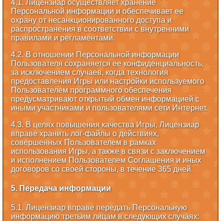
4.1. Лицензиар осуществляет хранение
Персональной информации и обеспечивает ее
охрану от несанкционированного доступа и
распространения в соответствии с внутренними
правилами и регламентами.
4.2. В отношении Персональной информации
Пользователя сохраняется ее конфиденциальность,
за исключением случаев, когда технология
предоставления Игры или настройки используемого
Пользователем программного обеспечения
предусматривают открытый обмен информацией с
иными участниками и пользователями сети Интернет.
4.3. В целях повышения качества Игры, Лицензиар
вправе хранить лог-файлы о действиях,
совершенных Пользователем в рамках
использования Игры, а также в связи с заключением
и исполнением Пользователем Соглашения и иных
договоров со своей стороны, в течение 365 дней.
5. Передача информации
5.1. Лицензиар вправе передать Персональную
информацию третьим лицам в следующих случаях: