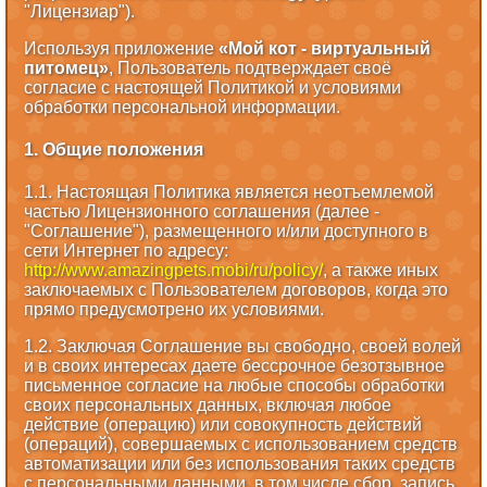
"Лицензиар").
Используя приложение
«Мой кот - виртуальный
питомец»
, Пользователь подтверждает своё
согласие с настоящей Политикой и условиями
обработки персональной информации.
1. Общие положения
1.1. Настоящая Политика является неотъемлемой
частью Лицензионного соглашения (далее -
"Соглашение"), размещенного и/или доступного в
сети Интернет по адресу:
http://www.amazingpets.mobi/ru/policy/
, а также иных
заключаемых с Пользователем договоров, когда это
прямо предусмотрено их условиями.
1.2. Заключая Соглашение вы свободно, своей волей
и в своих интересах даете бессрочное безотзывное
письменное согласие на любые способы обработки
своих персональных данных, включая любое
действие (операцию) или совокупность действий
(операций), совершаемых с использованием средств
автоматизации или без использования таких средств
с персональными данными, в том числе сбор, запись,