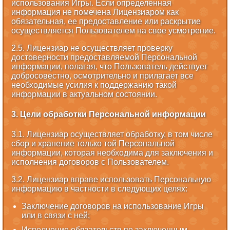
использования Игры. Если определенная
информация не помечена Лицензиаром как
обязательная, ее предоставление или раскрытие
осуществляется Пользователем на свое усмотрение.
2.5. Лицензиар не осуществляет проверку
достоверности предоставляемой Персональной
информации, полагая, что Пользователь действует
добросовестно, осмотрительно и прилагает все
необходимые усилия к поддержанию такой
информации в актуальном состоянии.
3. Цели обработки Персональной информации
3.1. Лицензиар осуществляет обработку, в том числе
сбор и хранение только той Персональной
информации, которая необходима для заключения и
исполнения договоров с Пользователем.
3.2. Лицензиар вправе использовать Персональную
информацию в частности в следующих целях:
Заключение договоров на использование Игры
или в связи с ней;
Исполнение обязательств по заключенным