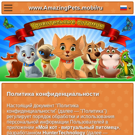
www.AmazingPets.mobi/ru
Политика конфиденциальности
Настоящий документ "Политика
конфиденциальности" (далее — "Политика")
регулирует порядок обработки и использования
персональной информации Пользователей в
приложении
«Мой кот - виртуальный питомец»
,
разработанном
HunterTechnology
(далее —