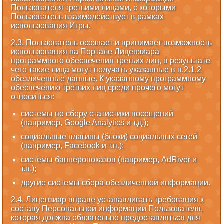
Пользователя третьими лицами, с которыми
Пользователь взаимодействует в рамках
использования Игры.
2.3. Пользователь осознает и принимает возможность
использования на Портале Лицензиара
программного обеспечения третьих лиц, в результате
чего такие лица могут получать указанные в п.2.1.2
обезличенные данные. К указанному программному
обеспечению третьих лиц среди прочего могут
относиться:
системы по сбору статистики посещений
(например, Google Analytics и т.д.);
социальные плагины (блоки) социальных сетей
(например, Facebook и т.п.);
системы баннеропоказов (например, AdRiver и
т.п.);
другие системы сбора обезличенной информации.
2.4. Лицензиар вправе устанавливать требования к
составу Персональной информации Пользователя,
которая должна обязательно предоставляться для