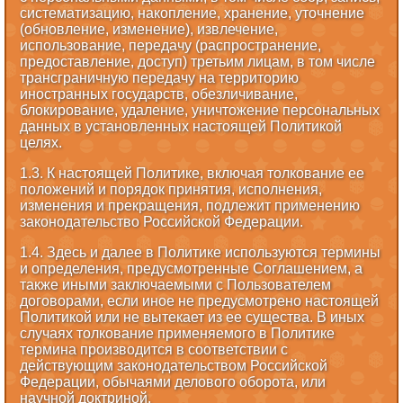
систематизацию, накопление, хранение, уточнение
(обновление, изменение), извлечение,
использование, передачу (распространение,
предоставление, доступ) третьим лицам, в том числе
трансграничную передачу на территорию
иностранных государств, обезличивание,
блокирование, удаление, уничтожение персональных
данных в установленных настоящей Политикой
целях.
1.3. К настоящей Политике, включая толкование ее
положений и порядок принятия, исполнения,
изменения и прекращения, подлежит применению
законодательство Российской Федерации.
1.4. Здесь и далее в Политике используются термины
и определения, предусмотренные Соглашением, а
также иными заключаемыми с Пользователем
договорами, если иное не предусмотрено настоящей
Политикой или не вытекает из ее существа. В иных
случаях толкование применяемого в Политике
термина производится в соответствии с
действующим законодательством Российской
Федерации, обычаями делового оборота, или
научной доктриной.